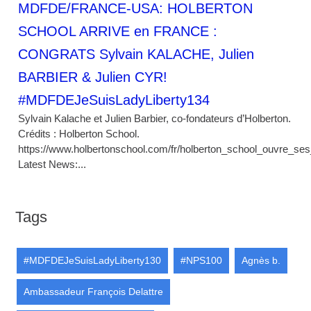
MDFDE/FRANCE-USA: HOLBERTON
SCHOOL ARRIVE en FRANCE :
CONGRATS Sylvain KALACHE, Julien
BARBIER & Julien CYR!
#MDFDEJeSuisLadyLiberty134
Sylvain Kalache et Julien Barbier, co-fondateurs d’Holberton.
Crédits : Holberton School.
https://www.holbertonschool.com/fr/holberton_school_ouvre_se
Latest News:...
Tags
#MDFDEJeSuisLadyLiberty130
#NPS100
Agnès b.
Ambassadeur François Delattre