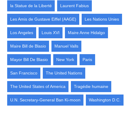
la Statue de la Liberté
Laurent Fabius
Les Amis de Gustave Eiffel (AAGE)
Les Nations Unies
Los Angeles
Louis XVI
Maire Anne Hidalgo
Maire Bill de Blasio
Manuel Valls
Mayor Bill De Blasio
New York
Paris
San Francisco
The United Nations
The United States of America
Tragédie humaine
U.N. Secretary-General Ban Ki-moon
Washington D.C.