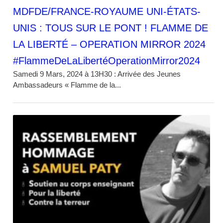
MDFDE/FRANCE-ROYAUME UNI-ÉTATS-
UNIS : TOUS SUR LE PONT ! FLAMME DE
LA LIBERTÉ – OPERATION MIRROR 2024
#FlammeDeLaLibertéOperationMirror2024
Samedi 9 Mars, 2024 à 13H30 : Arrivée des Jeunes
Ambassadeurs « Flamme de la...