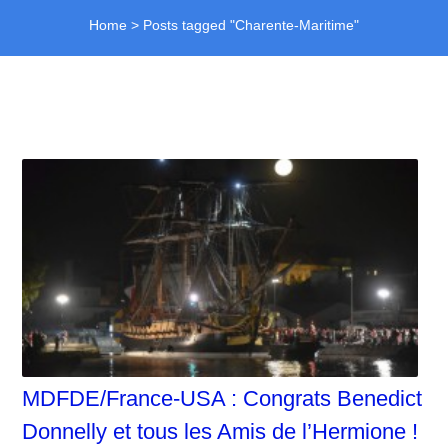
Home
>
Posts tagged "Charente-Maritime"
MDFDE/France-USA : Congrats Benedict
Donnelly et tous les Amis de l’Hermione !