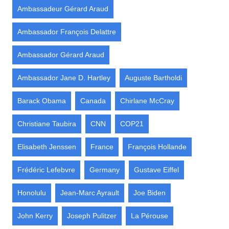
Ambassadeur Gérard Araud
Ambassador François Delattre
Ambassador Gérard Araud
Ambassador Jane D. Hartley
Auguste Bartholdi
Barack Obama
Canada
Chirlane McCray
Christiane Taubira
CNN
COP21
Elisabeth Jenssen
France
François Hollande
Frédéric Lefebvre
Germany
Gustave Eiffel
Honolulu
Jean-Marc Ayrault
Joe Biden
John Kerry
Joseph Pulitzer
La Pérouse