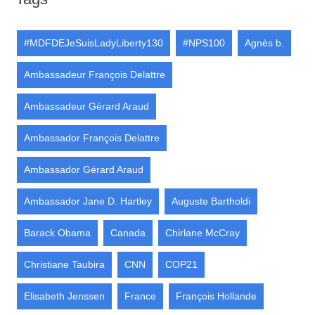
#MDFDEJeSuisLadyLiberty130
#NPS100
Agnès b.
Ambassadeur François Delattre
Ambassadeur Gérard Araud
Ambassador François Delattre
Ambassador Gérard Araud
Ambassador Jane D. Hartley
Auguste Bartholdi
Barack Obama
Canada
Chirlane McCray
Christiane Taubira
CNN
COP21
Elisabeth Jenssen
France
François Hollande