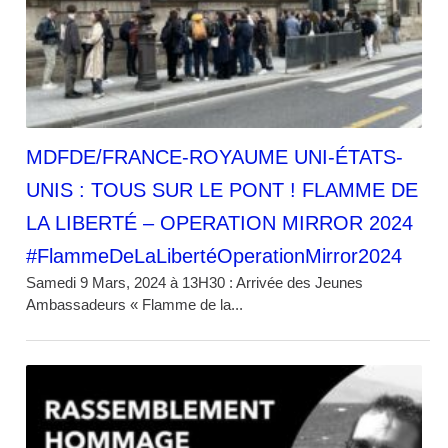
MDFDE/FRANCE-ROYAUME UNI-ÉTATS-
UNIS : TOUS SUR LE PONT ! FLAMME DE
LA LIBERTÉ – OPERATION MIRROR 2024
#FlammeDeLaLibertéOperationMirror2024
Samedi 9 Mars, 2024 à 13H30 : Arrivée des Jeunes
Ambassadeurs « Flamme de la...