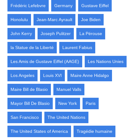
Frédéric Lefebvre
Germany
Gustave Eiffel
Honolulu
Jean-Marc Ayrault
Joe Biden
John Kerry
Joseph Pulitzer
La Pérouse
la Statue de la Liberté
Laurent Fabius
Les Amis de Gustave Eiffel (AAGE)
Les Nations Unies
Los Angeles
Louis XVI
Maire Anne Hidalgo
Maire Bill de Blasio
Manuel Valls
Mayor Bill De Blasio
New York
Paris
San Francisco
The United Nations
The United States of America
Tragédie humaine