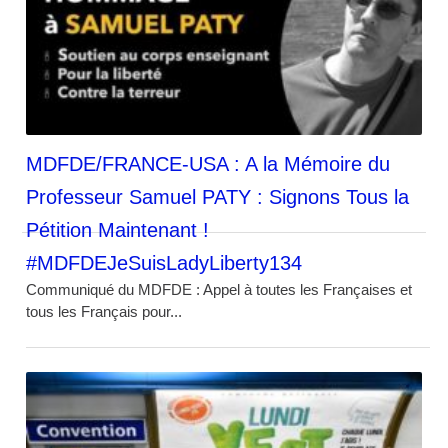
MDFDE/FRANCE-USA : A la Mémoire du
Professeur Samuel PATY : Signons Tous la
Pétition Maintenant !
#MDFDEJeSuisLadyLiberty134
Communiqué du MDFDE : Appel à toutes les Françaises et
tous les Français pour...