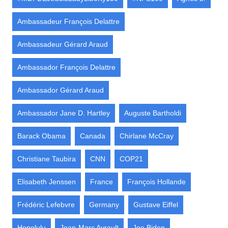
Ambassadeur François Delattre
Ambassadeur Gérard Araud
Ambassador François Delattre
Ambassador Gérard Araud
Ambassador Jane D. Hartley
Auguste Bartholdi
Barack Obama
Canada
Chirlane McCray
Christiane Taubira
CNN
COP21
Elisabeth Jenssen
France
François Hollande
Frédéric Lefebvre
Germany
Gustave Eiffel
Honolulu
Jean-Marc Ayrault
Joe Biden