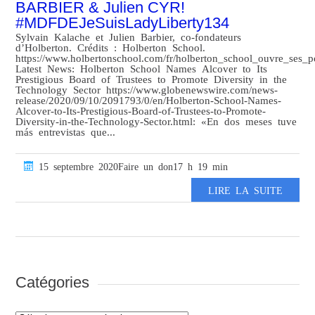
BARBIER & Julien CYR!
#MDFDEJeSuisLadyLiberty134
Sylvain Kalache et Julien Barbier, co-fondateurs
d’Holberton. Crédits : Holberton School.
https://www.holbertonschool.com/fr/holberton_school_ouvre_ses_p
Latest News: Holberton School Names Alcover to Its
Prestigious Board of Trustees to Promote Diversity in the
Technology Sector https://www.globenewswire.com/news-
release/2020/09/10/2091793/0/en/Holberton-School-Names-
Alcover-to-Its-Prestigious-Board-of-Trustees-to-Promote-
Diversity-in-the-Technology-Sector.html: «En dos meses tuve
más entrevistas que...
15 septembre 2020Faire un don17 h 19 min
LIRE LA SUITE
Catégories