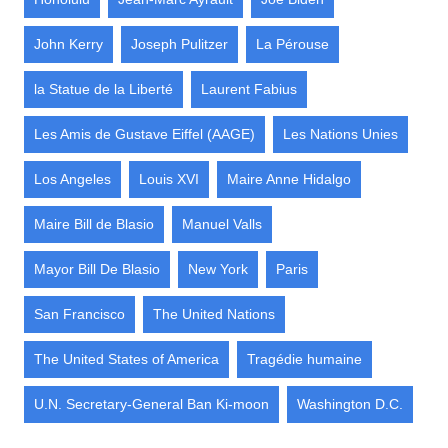
John Kerry
Joseph Pulitzer
La Pérouse
la Statue de la Liberté
Laurent Fabius
Les Amis de Gustave Eiffel (AAGE)
Les Nations Unies
Los Angeles
Louis XVI
Maire Anne Hidalgo
Maire Bill de Blasio
Manuel Valls
Mayor Bill De Blasio
New York
Paris
San Francisco
The United Nations
The United States of America
Tragédie humaine
U.N. Secretary-General Ban Ki-moon
Washington D.C.