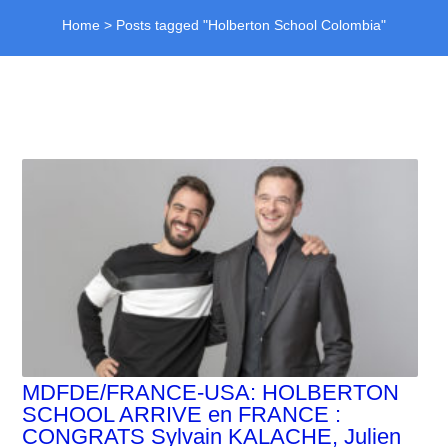
Home
>
Posts tagged "Holberton School Colombia"
MDFDE/FRANCE-USA: HOLBERTON
SCHOOL ARRIVE en FRANCE :
CONGRATS Sylvain KALACHE, Julien