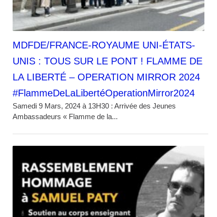
MDFDE/FRANCE-ROYAUME UNI-ÉTATS-
UNIS : TOUS SUR LE PONT ! FLAMME DE
LA LIBERTÉ – OPERATION MIRROR 2024
#FlammeDeLaLibertéOperationMirror2024
Samedi 9 Mars, 2024 à 13H30 : Arrivée des Jeunes
Ambassadeurs « Flamme de la...