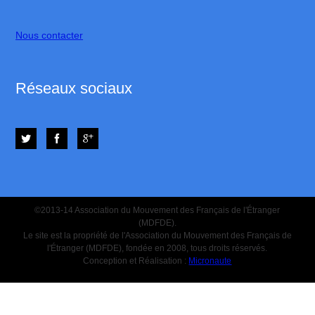
Nous contacter
Réseaux sociaux
©2013-14 Association du Mouvement des Français de l'Étranger
(MDFDE).
Le site est la propriété de l'Association du Mouvement des Français de
l'Étranger (MDFDE), fondée en 2008, tous droits réservés.
Conception et Réalisation :
Micronaute