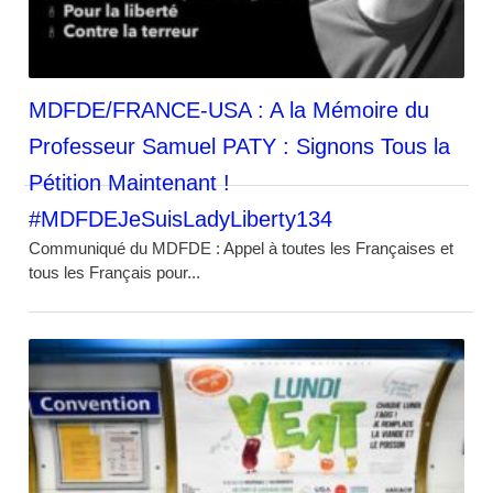
MDFDE/FRANCE-USA : A la Mémoire du
Professeur Samuel PATY : Signons Tous la
Pétition Maintenant !
#MDFDEJeSuisLadyLiberty134
Communiqué du MDFDE : Appel à toutes les Françaises et
tous les Français pour...