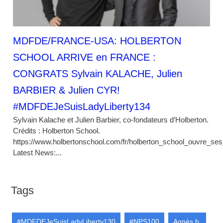
MDFDE/FRANCE-USA: HOLBERTON
SCHOOL ARRIVE en FRANCE :
CONGRATS Sylvain KALACHE, Julien
BARBIER & Julien CYR!
#MDFDEJeSuisLadyLiberty134
Sylvain Kalache et Julien Barbier, co-fondateurs d’Holberton.
Crédits : Holberton School.
https://www.holbertonschool.com/fr/holberton_school_ouvre_se
Latest News:...
Tags
#MDFDEJeSuisLadyLiberty130
#NPS100
Agnès b.