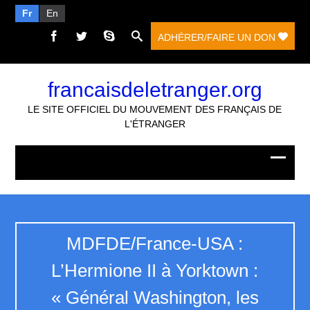
Fr
En
ADHÉRER/FAIRE UN DON
francaisdeletranger.org
LE SITE OFFICIEL DU MOUVEMENT DES FRANÇAIS DE
L'ÉTRANGER
MDFDE/France-USA :
L’Hermione II à Yorktown :
« Général Washington, les