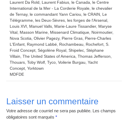
Laurent Da Rold
,
Laurent Fabius
,
le Canada
,
le Centre
International de la Mer - La Corderie Royale
,
le chevalier
de Ternay
,
le commandant Yann Cariou
,
le CRAIN
,
Le
Télégramme
,
les Deux-Sèvres
,
les forges de l'Arsenal
,
Louis XVI
,
Manuel Valls
,
Marie-Laure Tissandier
,
Maryse
Vital
,
Masson Marine
,
Missenard Climatique
,
Noirmoutier
,
Nova Scotia
,
Olivier Pagezy
,
Pierre Gras
,
Pierre-Charles
L'Enfant
,
Raymond Labbé
,
Rochambeau
,
Rochefort
,
S.
Froid Concept
,
Ségolène Royal
,
Shipelec
,
Stéphane
Villain
,
The United States of America
,
Thomas Jefferson
,
Thouars
,
Toby Wolf
,
Tyco
,
Voilerie Burgau
,
Yacht
Concept
,
Yorktown
MDFDE
Laisser un commentaire
Votre adresse de courriel ne sera pas publiée. Les champs
obligatoires sont marqués
*