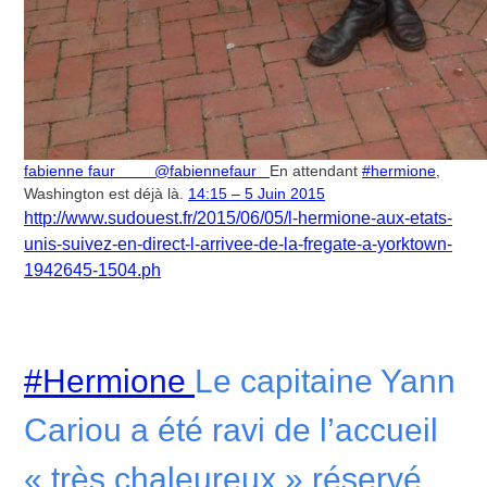
fabienne faur @fabiennefaur
En attendant
#hermione
,
Washington est déjà là.
14:15 – 5 Juin 2015
http://www.sudouest.fr/2015/06/05/l-hermione-aux-etats-
unis-suivez-en-direct-l-arrivee-de-la-fregate-a-yorktown-
1942645-1504.ph
#Hermione
Le capitaine Yann
Cariou a été ravi de l’accueil
« très chaleureux » réservé