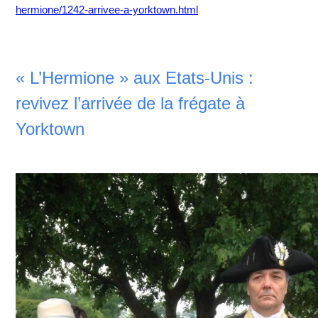
hermione/1242-arrivee-a-yorktown.html
« L’Hermione » aux Etats-Unis :
revivez l’arrivée de la frégate à
Yorktown