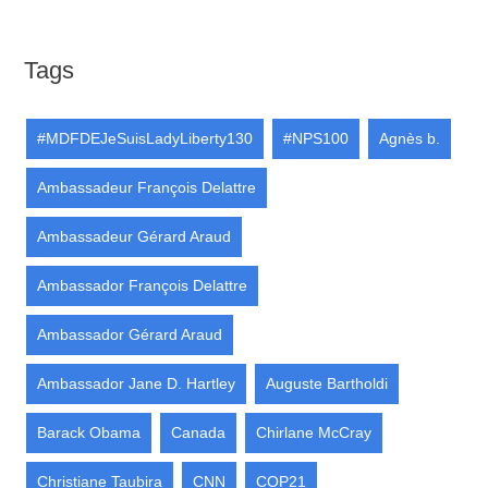
Tags
#MDFDEJeSuisLadyLiberty130
#NPS100
Agnès b.
Ambassadeur François Delattre
Ambassadeur Gérard Araud
Ambassador François Delattre
Ambassador Gérard Araud
Ambassador Jane D. Hartley
Auguste Bartholdi
Barack Obama
Canada
Chirlane McCray
Christiane Taubira
CNN
COP21