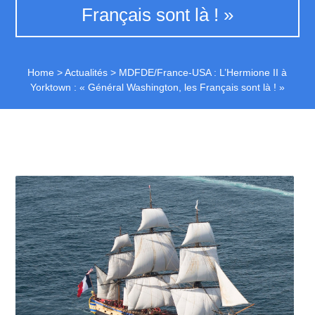
Français sont là ! »
Home
>
Actualités
>
MDFDE/France-USA : L’Hermione II à
Yorktown : « Général Washington, les Français sont là ! »