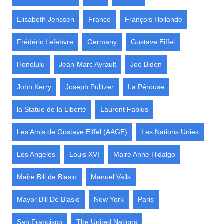
Elisabeth Jenssen
France
François Hollande
Frédéric Lefebvre
Germany
Gustave Eiffel
Honolulu
Jean-Marc Ayrault
Joe Biden
John Kerry
Joseph Pulitzer
La Pérouse
la Statue de la Liberté
Laurent Fabius
Les Amis de Gustave Eiffel (AAGE)
Les Nations Unies
Los Angeles
Louis XVI
Maire Anne Hidalgo
Maire Bill de Blasio
Manuel Valls
Mayor Bill De Blasio
New York
Paris
San Francisco
The United Nations