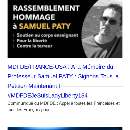
MDFDE/FRANCE-USA : A la Mémoire du
Professeur Samuel PATY : Signons Tous la
Pétition Maintenant !
#MDFDEJeSuisLadyLiberty134
Communiqué du MDFDE : Appel à toutes les Françaises et
tous les Français pour...