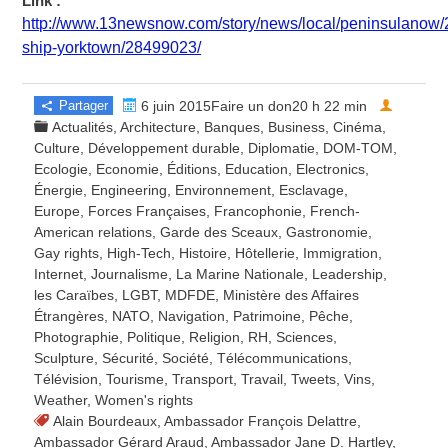
Link :
http://www.13newsnow.com/story/news/local/peninsulanow/2
ship-yorktown/28499023/
Partager
6 juin 2015Faire un don20 h 22 min
Actualités
,
Architecture
,
Banques
,
Business
,
Cinéma
,
Culture
,
Développement durable
,
Diplomatie
,
DOM-TOM
,
Ecologie
,
Economie
,
Éditions
,
Education
,
Electronics
,
Énergie
,
Engineering
,
Environnement
,
Esclavage
,
Europe
,
Forces Françaises
,
Francophonie
,
French-
American relations
,
Garde des Sceaux
,
Gastronomie
,
Gay rights
,
High-Tech
,
Histoire
,
Hôtellerie
,
Immigration
,
Internet
,
Journalisme
,
La Marine Nationale
,
Leadership
,
les Caraïbes
,
LGBT
,
MDFDE
,
Ministère des Affaires
Étrangères
,
NATO
,
Navigation
,
Patrimoine
,
Pêche
,
Photographie
,
Politique
,
Religion
,
RH
,
Sciences
,
Sculpture
,
Sécurité
,
Société
,
Télécommunications
,
Télévision
,
Tourisme
,
Transport
,
Travail
,
Tweets
,
Vins
,
Weather
,
Women's rights
Alain Bourdeaux
,
Ambassador François Delattre
,
Ambassador Gérard Araud
,
Ambassador Jane D. Hartley
,