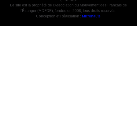
Le site est la propriété de l'Association du Mouvement des Français de
l'Étranger (MDFDE), fondée en 2008, tous droits réservés.
Conception et Réalisation :
Micronaute