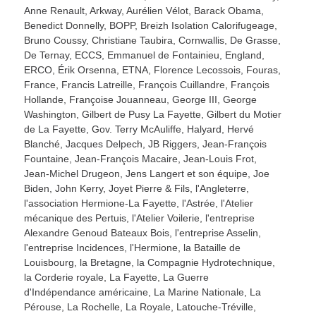
Anne Renault
,
Arkway
,
Aurélien Vélot
,
Barack Obama
,
Benedict Donnelly
,
BOPP
,
Breizh Isolation Calorifugeage
,
Bruno Coussy
,
Christiane Taubira
,
Cornwallis
,
De Grasse
,
De Ternay
,
ECCS
,
Emmanuel de Fontainieu
,
England
,
ERCO
,
Érik Orsenna
,
ETNA
,
Florence Lecossois
,
Fouras
,
France
,
Francis Latreille
,
François Cuillandre
,
François
Hollande
,
Françoise Jouanneau
,
George III
,
George
Washington
,
Gilbert de Pusy La Fayette
,
Gilbert du Motier
de La Fayette
,
Gov. Terry McAuliffe
,
Halyard
,
Hervé
Blanché
,
Jacques Delpech
,
JB Riggers
,
Jean-François
Fountaine
,
Jean-François Macaire
,
Jean-Louis Frot
,
Jean-Michel Drugeon
,
Jens Langert et son équipe
,
Joe
Biden
,
John Kerry
,
Joyet Pierre & Fils
,
l'Angleterre
,
l'association Hermione-La Fayette
,
l'Astrée
,
l'Atelier
mécanique des Pertuis
,
l'Atelier Voilerie
,
l'entreprise
Alexandre Genoud Bateaux Bois
,
l'entreprise Asselin
,
l'entreprise Incidences
,
l'Hermione
,
la Bataille de
Louisbourg
,
la Bretagne
,
la Compagnie Hydrotechnique
,
la Corderie royale
,
La Fayette
,
La Guerre
d'Indépendance américaine
,
La Marine Nationale
,
La
Pérouse
,
La Rochelle
,
La Royale
,
Latouche-Tréville
,